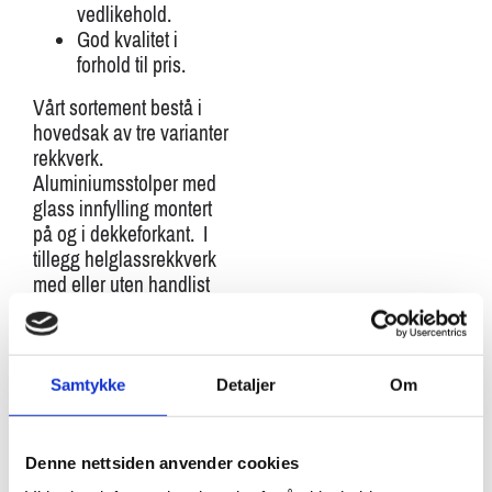
vedlikehold.
God kvalitet i
forhold til pris.
Vårt sortement bestå i
hovedsak av tre varianter
rekkverk.
Aluminiumsstolper med
glass innfylling montert
på og i dekkeforkant. I
tillegg helglassrekkverk
med eller uten handlist
spent fast i dekkeforkant.
Spør oss om løsning
dersom du er usikker.
Samtykke
Detaljer
Om
Denne nettsiden anvender cookies