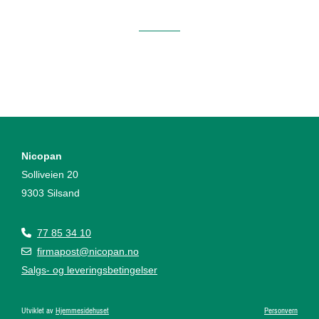
Nicopan
Solliveien 20
9303 Silsand
77 85 34 10

firmapost@nicopan.no

Salgs- og leveringsbetingelser
Utviklet av
Hjemmesidehuset
Personvern