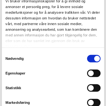
Vi bruker informasjonskapsler for å gi innhold og
annonser et personlig preg, for å levere sosiale
mediefunksjoner og for å analysere trafikken vår. Vi deler
dessuten informasjon om hvordan du bruker nettstedet
vårt, med partnerne våre innen sosiale medier,
annonsering og analysearbeid, som kan kombinere den
med annen informasjon du har gjort tilgjengelig for dem,
eller som de har samlet inn gjennom din bruk av
tjenestene deres.
Samtykkevalg
Løsning med stolper og handlist i aluminium
Nødvendig
og glass i fyllinger.
Moderne og stilrent i byggets fasade.
Eksempelet til venstre viser montasje på
balkongens dekke.
Egenskaper
Statistikk
Markedsføring