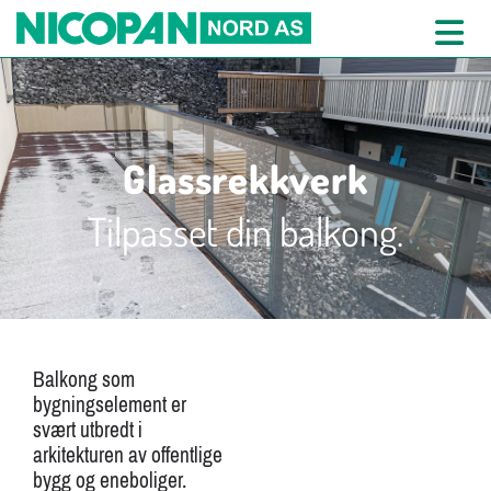
Glassrekkverk
Tilpasset din balkong.
Balkong som
bygningselement er
svært utbredt i
arkitekturen av offentlige
bygg og eneboliger.