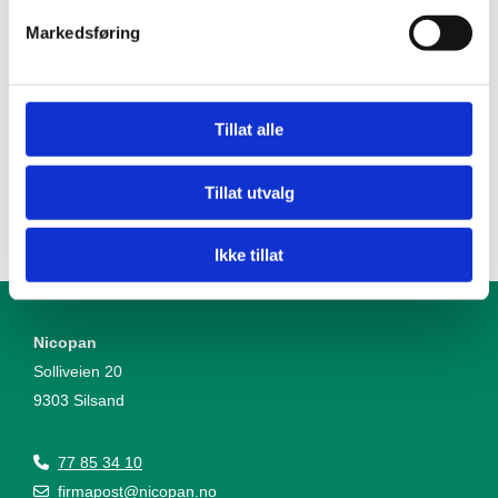
Markedsføring
Tillat alle
Tillat utvalg
Ikke tillat
Nicopan
Solliveien 20
9303 Silsand
77 85 34 10

firmapost@nicopan.no
