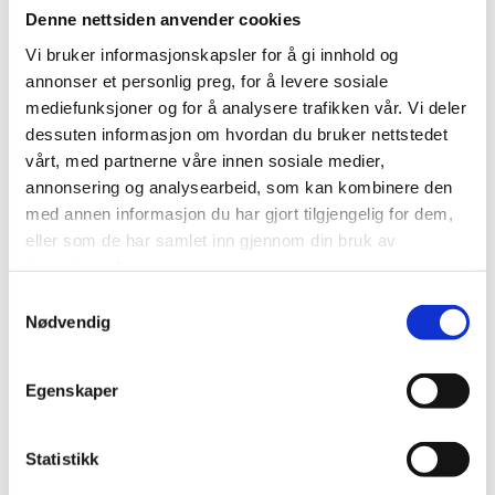
Solliveien 20
Denne nettsiden anvender cookies
9303 Silsand
Vi bruker informasjonskapsler for å gi innhold og
Telefon:
77 85 34 10
annonser et personlig preg, for å levere sosiale
E-post:
firmapost@nicopan.no
mediefunksjoner og for å analysere trafikken vår. Vi deler
dessuten informasjon om hvordan du bruker nettstedet
vårt, med partnerne våre innen sosiale medier,
Navn*
annonsering og analysearbeid, som kan kombinere den
med annen informasjon du har gjort tilgjengelig for dem,
eller som de har samlet inn gjennom din bruk av
E-post*
tjenestene deres.
Samtykkevalg
Nødvendig
Telefon*
Egenskaper
Statistikk
Melding